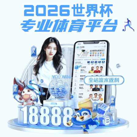
天博克罗地亚入口
天博克罗地亚入
天博克罗地亚入
天博克罗地亚入
天博克罗地
口:
口:
口:
口:
网站首页
西大概览
机构设置
天博b综合
官方app下
位置：
网站首页
>
新闻中心
>
媒体西大
> 正文
学
【铸牢共同体 中华一家亲】
作者：阳映 吴铭意 李陈晨 谭