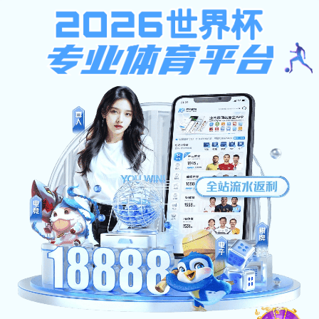
天博克罗地亚入口
天博克罗地亚入
天博克罗地亚入
天博克罗地亚入
天博克罗地
口:
口:
口:
口:
网站首页
西大概览
机构设置
天博b综合
官方app下
位置：
网站首页
>
新闻中心
>
媒体西大
> 正文
学
记者观察 高校劳
作者： 编辑