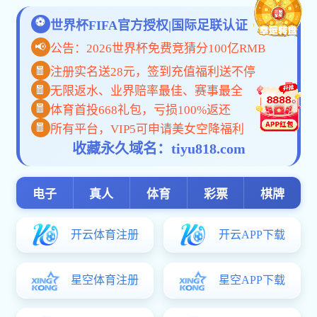
上一个组图