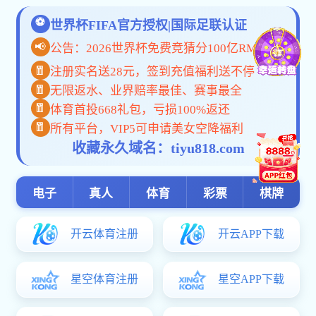
各相关用户：
因农林动教学科研实验中心施工需要，我处计划于
2026
水。
请各位师生、用水单位、商铺做好用水安排，由此造成
未尽事宜，联系后勤基建处值班电话
0771-3235668
。
后勤基建处
2026
年
5
月
29
日
编辑：后勤基建处