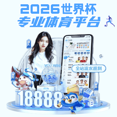
天博克罗地亚入口
天博克罗地亚入
天博克罗地亚入
天博克罗地亚入
天博克罗地
口:
口:
口:
口:
网站首页
西大概览
机构设置
天博b综合
位置：
网站首页
>
通知公告
>
校园通知
> 正文
官方app下
关于东
学
作者： 编辑