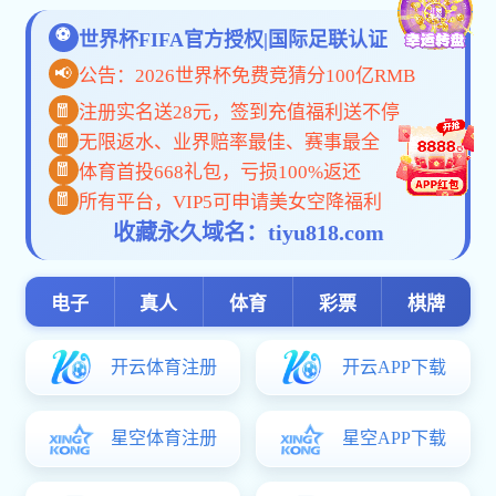
党委常委、校长助理、党委
主持党委统战部工作。