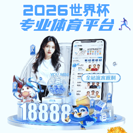
天博克罗地亚入口
1
天博克罗地亚入
天博克罗地亚入
天博克罗地亚入
天博克罗地
口:
口:
口:
口:
网站首页
西大概览
机构设置
天博b综合
官方app下
位置：
网站首页
>
西大概览
>
现任天博b综合体育app官网
>
校长助理
学
夏常磊