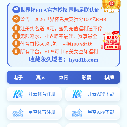
校长助理
协助分管现代农业与大健康